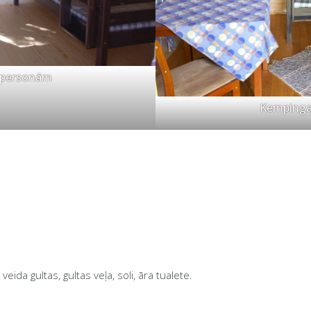
 personām
Kempinga
eida gultas, gultas veļa, soli, āra tualete.