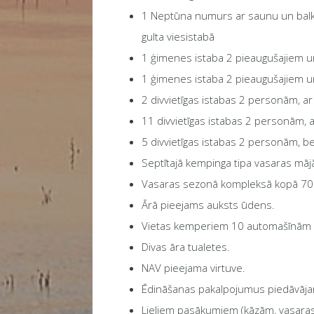
1 Neptūna numurs ar saunu un balkon
gulta viesistabā
1 ģimenes istaba 2 pieaugušajiem un 
1 ģimenes istaba 2 pieaugušajiem un 
2 divvietīgas istabas 2 personām, ar 
11 divvietīgas istabas 2 personām, a
5 divvietīgas istabas 2 personām, be
Septītajā kempinga tipa vasaras mājā 
Vasaras sezonā kompleksā kopā 70 
Ārā pieejams auksts ūdens.
Vietas kemperiem 10 automašīnām (
Divas āra tualetes.
NAV pieejama virtuve.
Ēdināšanas pakalpojumus piedāvājam 
Lieliem pasākumiem (kāzām, vasaras