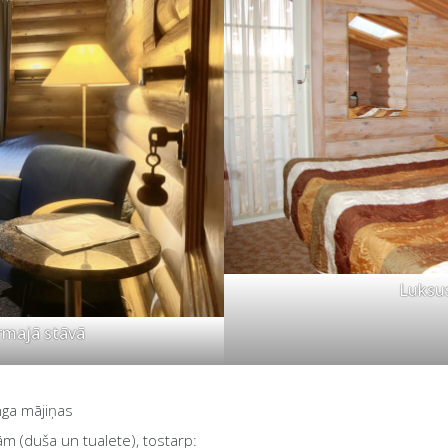
Luksu
irmajā stāvā
nga mājiņas
ām (duša un tualete), tostarp: