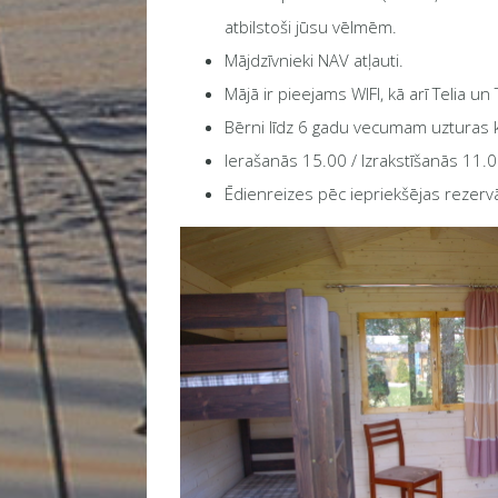
atbilstoši jūsu vēlmēm.
Mājdzīvnieki NAV atļauti.
Mājā ir pieejams WIFI, kā arī Telia un
Bērni līdz 6 gadu vecumam uzturas 
Ierašanās 15.00 / Izrakstīšanās 11.0
Ēdienreizes pēc iepriekšējas rezervā