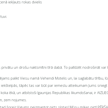
cenā iekļauts rokas dvielis
tuvi.
ivātu un drošu naktsmītni tīrā dabā. To palīdzēt nodrošināt var k
pējams palikt Viesu namā Vehendi Motelis un, lai saglabātu tīrību, 
 iekštelpās, tāpēc tas var būt par iemeslu atteikumam Jums snieg
koka ēkā, un atbilstoši Igaunijas Republikas likumdošanai, ir AIZ
ām, zem nojumes.
u, tad šoreiz lūgums neizmantot pirts slotas! Mūsu mājas pirtī PĒR