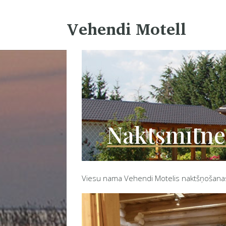
Vehendi Motell
Naktsmītne
Viesu nama Vehendi Motelis naktšņošanas