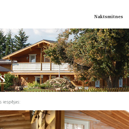
Naktsmītnes
s
 iespējas: