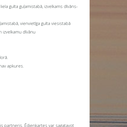
ela gulta guļamistabā, izvelkams dīvāns-
mistabā, vienvietīga gulta viesistabā
un izvelkamu dīvānu
dorā.
 nav apkures.
 partneris. Ēdienkartes var sagatavot