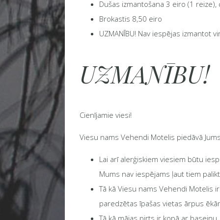
Dušas izmantošana 3 eiro (1 reize), 
Brokastis 8,50 eiro
UZMANĪBU! Nav iespējas izmantot vir
UZMANĪBU!
Cienījamie viesi!
Viesu nams Vehendi Motelis piedāvā Jums pr
Lai arī alerģiskiem viesiem būtu ies
Mums nav iespējams ļaut tiem palikt
Tā kā Viesu nams Vehendi Motelis ir 
paredzētas īpašas vietas ārpus ēk
Tā kā mājas pirts ir kopā ar basein