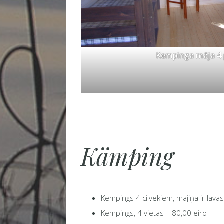
Kempinga māja 4
Kämping
Kempings 4 cilvēkiem, mājiņā ir lāvas v
Kempings, 4 vietas – 80,00 eiro