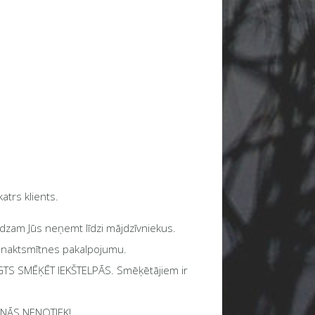
atrs klients.
lūdzam Jūs neņemt līdzi mājdzīvniekus.
t naktsmītnes pakalpojumu.
LIEGTS SMĒĶĒT IEKŠTELPĀS. Smēķētājiem ir
ŠANĀS NENOTIEK!