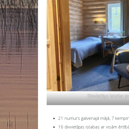
Divvietīga istaba p
21 numurs galvenajā mājā, 7 kempi
16 divvietīgas istabas ar visām ērtīb