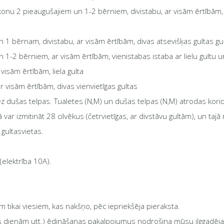
u 2 pieaugušajiem un 1-2 bērniem, divistabu, ar visām ērtībām, li
1 bērnam, divistabu, ar visām ērtībām, divas atsevišķas gultas guļa
1-2 bērniem, ar visām ērtībām, vienistabas istaba ar lielu gultu 
visām ērtībām, liela gulta
r visām ērtībām, divas vienvietīgas gultas
z dušas telpas. Tualetes (N,M) un dušas telpas (N,M) atrodas kori
var izmitināt 28 cilvēkus (četrvietīgas, ar divstāvu gultām), un tajā
gultasvietas.
elektrība 10A).
tikai viesiem, kas nakšņo, pēc iepriekšēja pieraksta.
 dienām utt.) ēdināšanas pakalpojumus nodrošina mūsu ilggadējais