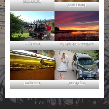
внешний
интерьер
события
природа и отдых
рыбалка
свадьбы